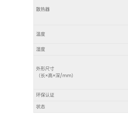
散热器
温度
湿度
外形尺寸
（长×高×深/mm）
环保认证
状态