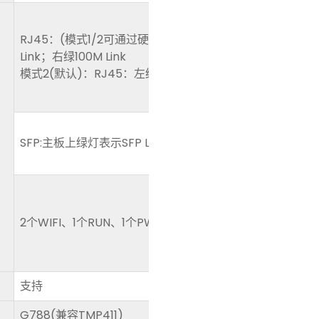
RJ45：(模式1/2可通过硬件电阻可选) 
Link；右绿100M Link
模式2(默认)：RJ45：左绿Link/Act；右黄GE Link
SFP:主板上绿灯表示SFP LINK/ACT
2个WIFI、1个RUN、1个PWR、4个4G/5G、1个ALARM、1
支持
G788(兼容TMP411)