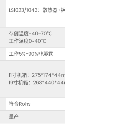
LS1023/1043：散热器+铝片底部机壳散热
存储温度-40~70℃
工作温度0~40℃
工作5%-90%非凝露
11寸机箱：275*174*44mm
19寸机箱：263*440*44mm
符合Rohs
量产