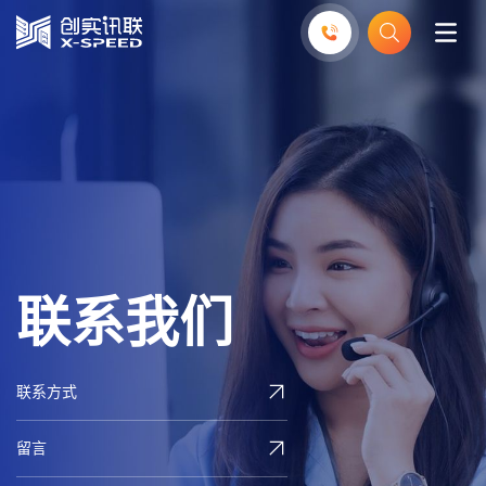
联
系
我
们
联系方式
留言