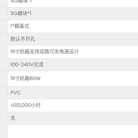
4G模块*1
5G模块*1
1*翻盖式
默认不开孔
19寸机箱支持双路冗余电源设计
100-240V交流
19寸机箱60W
PVC
≥100,000小时
无