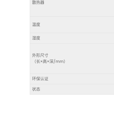
散热器
温度
湿度
外形尺寸
（长×高×深/mm）
环保认证
状态