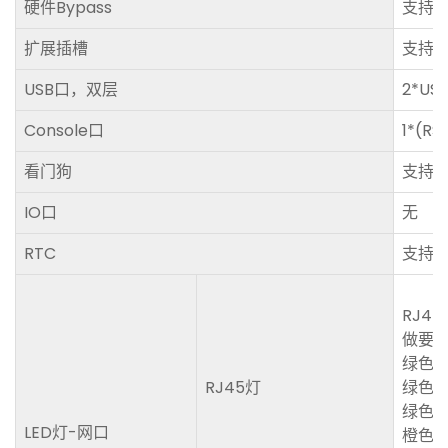
硬件Bypass
支持5
扩展插槽
支持2
USB口，双层
2*USB
Console口
1*(RS
看门狗
支持
IO口
无
RTC
支持
RJ4
做要求
绿色常亮
RJ45灯
绿色
绿色灯
LED灯-网口
橙色常