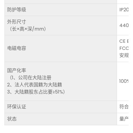
防护等级
IP20
外形尺寸
440×
（长×高×深/mm）
CE E
电磁电容
FCC 4
安规IE
国产化率
（1、公司在大陆注册
100%
2、法人代表国籍为大陆籍
3、大陆籍股东占比要≥51%）
环保认证
符合R
状态
量产