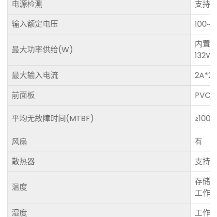
电源检测
支持
输入额定电压
100~2
内置
最大功率供给(W)
132W
最大输入电流
2A*2
前面板
PVC
平均无故障时间(MTBF)
≥100
风扇
有
散热器
支持
存储温
温度
工作温
湿度
工作5