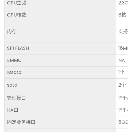
CPU主频
2.3G
CPU核数
8核
内存
支持4
SPI FLASH
16MB
EMMC
NA
Msata
1个
sata
2个
管理接口
1*千
HA口
1*千
固定业务接口
6GE+