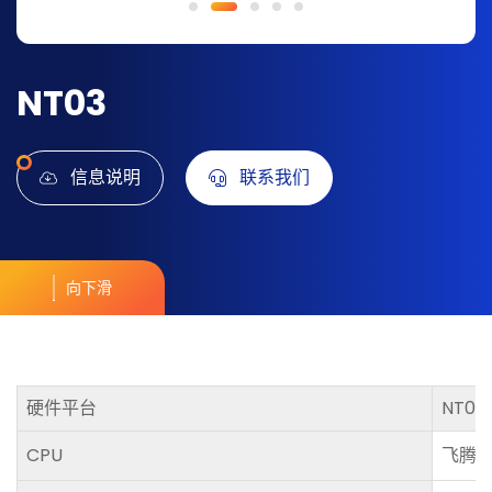
NT03
信息说明
联系我们
向下滑
硬件平台
NT03
CPU
飞腾D