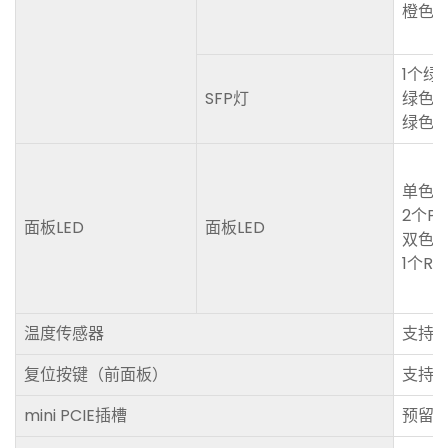
橙色灯
1个绿
SFP灯
绿色常
绿色
单色
2个P
面板LED
面板LED
双色
1个RU
温度传感器
支持
复位按键（前面板）
支持
mini PCIE插槽
预留