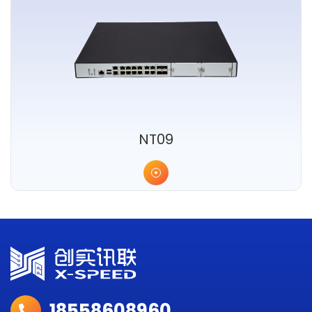
NT09
18558608960