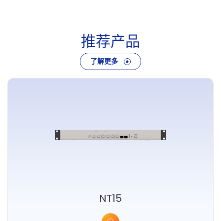
推
荐
产
品
了解更多
NT15