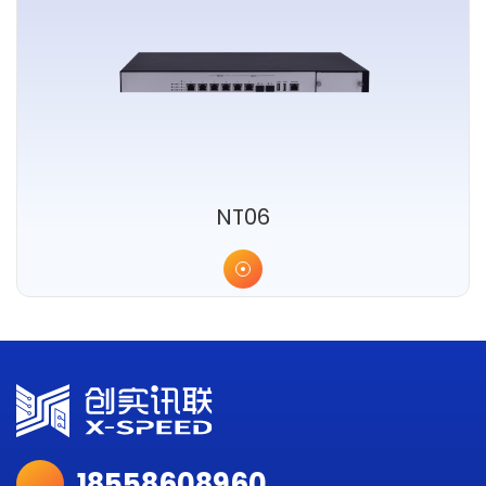
NT06
18558608960