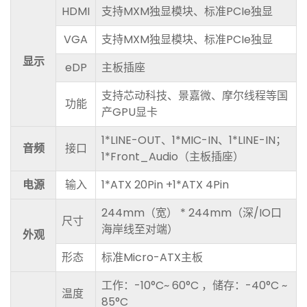
HDMI
支持MXM独显模块、标准PCIe独显
VGA
支持MXM独显模块、标准PCIe独显
显示
eDP
主板插座
支持芯动科技、景嘉微、摩尔线程等国
功能
产GPU显卡
1*LINE-OUT、1*MIC-IN、1*LINE-IN；
音频
接口
1*Front_Audio（主板插座）
电源
输入
1*ATX 20Pin +1*ATX 4Pin
244mm（宽） * 244mm（深/IO口
尺寸
海岸线至对端）
外观
形态
标准Micro-ATX主板
工作：-10°C~ 60°C ，储存：-40°C ~
温度
85°C