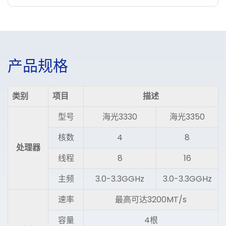
产
品
规
格
类别
项目
描述
型号
海光3330
海光3350
核数
4
8
处理器
线程
8
16
主频
3.0-3.3GGHz
3.0-3.3GGHz
速率
最高可达3200MT/s
容量
4根