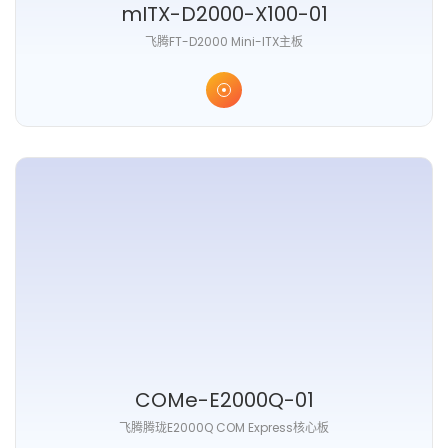
mITX-D2000-X100-01
⻜腾FT-D2000 Mini-ITX主板
COMe-E2000Q-01
⻜腾腾珑E2000Q COM Express核⼼板