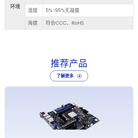
环境
湿度
5%-95%无凝露
海拔
符合CCC、RoHS
推
荐
产
品
了解更多