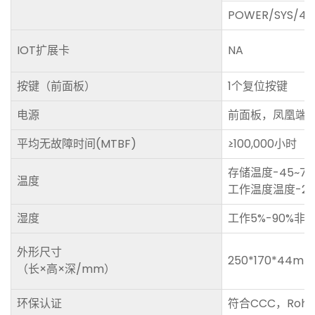
POWER/SYS/4
IOT扩展卡
NA
按键（前面板）
1个复位按键
电源
前面板，凤凰端子，
平均无故障时间(MTBF)
≥100,000小时
存储温度-45~7
温度
工作温度温度-25
湿度
工作5%-90%非
外形尺寸
250*170*44mm
（长×高×深/mm）
环保认证
符合CCC，Rohs