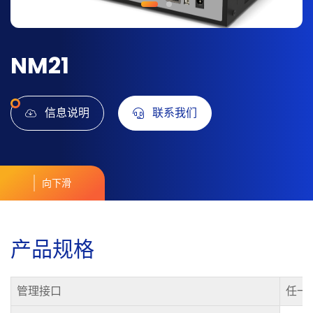
NM21
信息说明
联系我们
向下滑
产
品
规
格
管理接口
任一