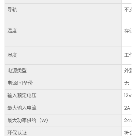
导轨
不支
温度
存储
湿度
工作5
电源类型
外置
电源1+1备份
无
输入额定电压
12V 
最大输入电流
2A
最大功率供给（W）
24W
环保认证
符合R