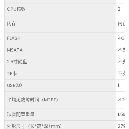
CPU核数
2
内存
内存贴
FLASH
4GB
MSATA
不支
2.5寸硬盘
不支
TF卡
不支
USB2.0
1
平均无故障时间（MTBF）
≥10
缺省配置重量
1.5kg
外形尺寸（长*高*深/mm）
279*