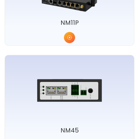
NM11P
NM45