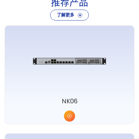
推
荐
产
品
了解更多
NK06