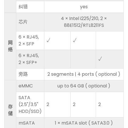
纠错
yes
4 × Intel i225/210, 2 ×
芯片
88E1512/RTL8211FS
6 × RJ45,
√
√
网
2 × SFP
络
6 × RJ45,
√
2 × SFP+
旁路
2 segments | 4 ports ( optional )
eMMC
up to 64 GB ( optional )
SATA
(2.5"/3.5"
2
2
2
存
HDD/SSD)
储
mSATA
1 × mSATA slot ( SATA3.0 )