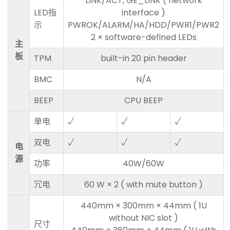
LINK/ACT, GE_LINK ( network
LED指
interface )
示
PWROK/ALARM/HA/HDD/PWR1/PWR2
2 × software-defined LEDs
主
板
TPM
built-in 20 pin header
BMC
N/A
BEEP
CPU BEEP
单电
√
√
√
双电
√
√
√
电
源
功率
40W/60W
冗电
60 W × 2 ( with mute button )
440mm × 300mm × 44mm ( 1U
without NIC slot )
尺寸