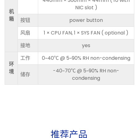
440mm × 360mm × 44mm ( 1U with
NIC slot )
机
箱
按钮
power button
风扇
1 × CPU FAN, 1 × SYS FAN ( optional )
接地
yes
工作
0~40℃ @ 5~90% RH non-condensing
环
-40~70℃ @ 5~90% RH non-
境
储存
condensing
推
荐
产
品