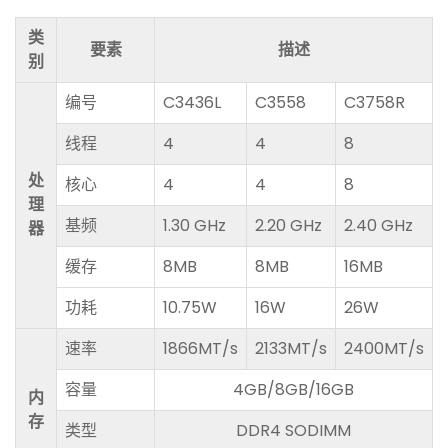
类
要素
描述
别
编号
C3436L
C3558
C3758R
线程
4
4
8
处
核心
4
4
8
理
基频
1.30 GHz
2.20 GHz
2.40 GHz
器
缓存
8MB
8MB
16MB
功耗
10.75W
16W
26W
速率
1866MT/s
2133MT/s
2400MT/s
容量
4GB/8GB/16GB
内
存
类型
DDR4 SODIMM