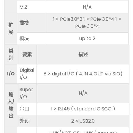
M.2
N/A
1 × PCIe3.0*2 1 × PCIe 3.0*4 1 ×
插槽
扩
PCIe 3.0*4
展
模块
up to 2
类
要素
描述
别
Digital
I/O
8 × digital I/O ( 4 IN 4 OUT via SIO)
I/O
Super
N/A
输
I/O
入/
输
串口
1 × RJ45 ( standard CISCO )
出
外设
2 × USB2.0