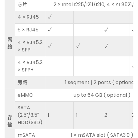
芯片
2 × Intel I225/I211/I210, 4 × YT8521/
4 × RJ45
√
6 × RJ45
√
√
√
网
4 × RJ45,2
√
√
√
络
× SFP
4 × RJ45,2
√
× SFP+
旁路
1 segment | 2 ports ( optional 
eMMC
up to 64 GB ( optional )
SATA
(2.5"/3.5"
1
1
2
2
存
HDD/SSD)
储
mSATA
1 × mSATA slot ( SATA3.0 )