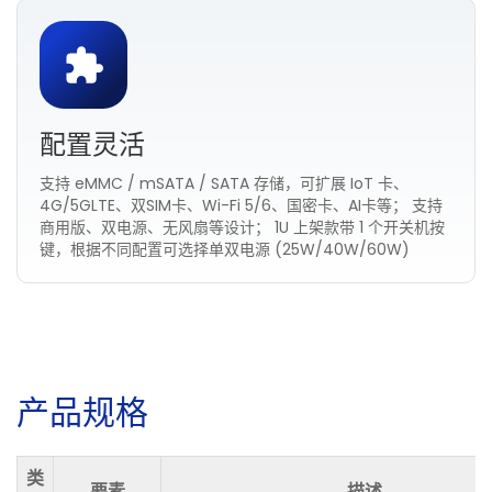
配置灵活
支持 eMMC / mSATA / SATA 存储，可扩展 IoT 卡、
4G/5GLTE、双SIM卡、Wi-Fi 5/6、国密卡、AI卡等； 支持
商用版、双电源、无风扇等设计； 1U 上架款带 1 个开关机按
键，根据不同配置可选择单双电源 (25W/40W/60W)
产
品
规
格
类
要素
描述