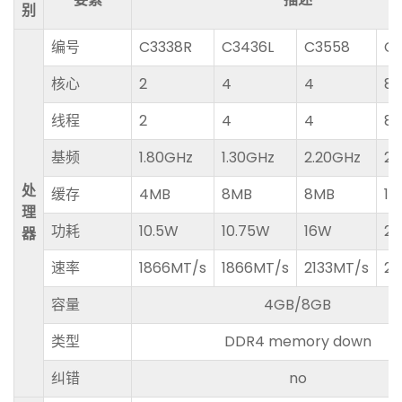
别
编号
C3338R
C3436L
C3558
C
核心
2
4
4
8
线程
2
4
4
8
基频
1.80GHz
1.30GHz
2.20GHz
2.
处
缓存
4MB
8MB
8MB
16
理
功耗
10.5W
10.75W
16W
2
器
速率
1866MT/s
1866MT/s
2133MT/s
24
容量
4GB/8GB
类型
DDR4 memory down
纠错
no