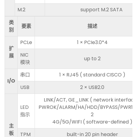
M.2
support M.2 SATA
类
要素
描述
别
PCLe
1 × PCIe3.0*4
扩
NIC
展
up to 2
模块
串口
1 × RJ45 ( standard CISCO )
I/O
USB
2 × USB2.0
LINK/ACT, GE_LINK ( network interface
LED
PWROK/ALARM/HA/HDD/BYPASS/PWR1/
指示
2
4G/5G/WIFI ( software-defined )
主
板
TPM
built-in 20 pin header