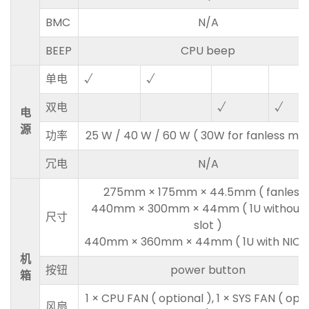
BMC
N/A
BEEP
CPU beep
单电
√
√
双电
√
√
电
源
功率
25 W / 40 W / 60 W ( 30W for fanless mod
冗电
N/A
275mm × 175mm × 44.5mm ( fanless 
440mm × 300mm × 44mm ( 1U without 
尺寸
slot )
440mm × 360mm × 44mm ( 1U with NIC sl
机
按钮
power button
箱
1 × CPU FAN ( optional ), 1 × SYS FAN ( opt
风扇