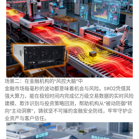
场景二：在金融机构的“风控大脑”中
金融市场每毫秒的波动都意味着机会与风险。SR02凭借其
强大算力，能在极短时间内完成亿万级交易数据的实时风险
建模、欺诈识别与投资策略回测，帮助机构从“被动防御”转
向“主动洞察”，铸就坚不可摧的金融安全防线，牢牢守护企
业资产与客户信任。