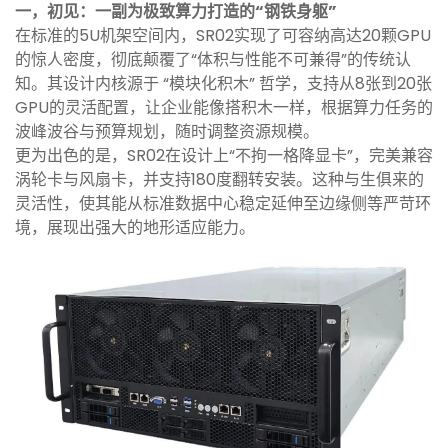
一，初见：一副为极致算力打造的“钢铁身躯”
在标准的5U机架空间内，SR02实现了可容纳高达20颗GPU
的惊人密度，彻底颠覆了“体积与性能不可兼得”的传统认
知。其设计内核源于 “模块化积木” 哲学，支持从8张到20张
GPU的灵活配置，让企业能像搭积木一样，根据算力任务的
波峰波谷与预算规划，随时调整资源规模。
更为出色的是，SR02在设计上“不拘一格降显卡”，完美兼容
涡轮卡与风扇卡，并支持180度翻转安装。这种与生俱来的
灵活性，使其能从标准数据中心稳定延伸至边缘侧等严苛环
境，展现出强大的地形适应能力。