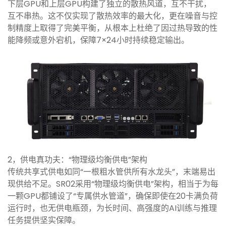
下层GPU和上层GPU构建了独立的散热风道，互不干扰，
互不串热。这不仅实现了散热效率的最大化，更在噪音与控
制精度上取得了完美平衡，从根本上杜绝了因过热导致的性
能降频或意外宕机，保障7×24小时持续稳定输出。
2
，
供电真功夫：“物理级均衡供电”架构
传统共享式供电如同“一根粗水管供所有水龙头”，末端易出
现供给不足。SR02采用“物理级均衡供电”架构，相当于为每
一颗GPU都铺设了“专属供水管道”，确保即使在20卡满负荷
运行时，也无供电瓶颈，为长时间、高强度的AI训练与推理
任务提供坚实保障。