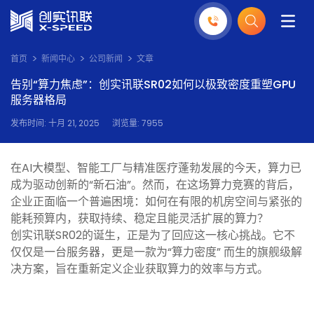
首页
新闻中心
公司新闻
文章
告别“算力焦虑”：创实讯联SR02如何以极致密度重塑GPU
服务器格局
发布时间: 十月 21, 2025
浏览量: 7955
在AI大模型、智能工厂与精准医疗蓬勃发展的今天，算力已
成为驱动创新的“新石油”。然而，在这场算力竞赛的背后，
企业正面临一个普遍困境：如何在有限的机房空间与紧张的
能耗预算内，获取持续、稳定且能灵活扩展的算力？
创实讯联SR02的诞生，正是为了回应这一核心挑战。它不
仅仅是一台服务器，更是一款为“算力密度” 而生的旗舰级解
决方案，旨在重新定义企业获取算力的效率与方式。