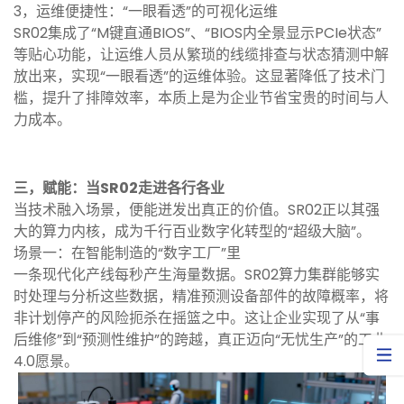
3
，
运维便捷性：“一眼看透”的可视化运维
SR02集成了“M键直通BIOS”、“BIOS内全景显示PCIe状态”
等贴心功能，让运维人员从繁琐的线缆排查与状态猜测中解
放出来，实现“一眼看透”的运维体验。这显著降低了技术门
槛，提升了排障效率，本质上是为企业节省宝贵的时间与人
力成本。
三，赋能：当SR02走进各行各业
当技术融入场景，便能迸发出真正的价值。SR02正以其强
大的算力内核，成为千行百业数字化转型的“超级大脑”。
场景一：在智能制造的“数字工厂”里
一条现代化产线每秒产生海量数据。SR02算力集群能够实
时处理与分析这些数据，精准预测设备部件的故障概率，将
非计划停产的风险扼杀在摇篮之中。这让企业实现了从“事
后维修”到“预测性维护”的跨越，真正迈向“无忧生产”的工业
4.0愿景。