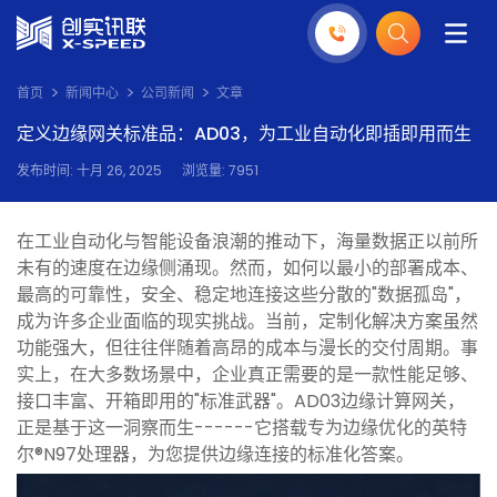
首页
新闻中心
公司新闻
文章
定义边缘网关标准品：AD03，为工业自动化即插即用而生
发布时间: 十月 26, 2025
浏览量: 7951
在工业自动化与智能设备浪潮的推动下，海量数据正以前所
未有的速度在边缘侧涌现。然而，如何以最小的部署成本、
最高的可靠性，安全、稳定地连接这些分散的"数据孤岛"，
成为许多企业面临的现实挑战。当前，定制化解决方案虽然
功能强大，但往往伴随着高昂的成本与漫长的交付周期。事
实上，在大多数场景中，企业真正需要的是一款性能足够、
接口丰富、开箱即用的"标准武器"。AD03边缘计算网关，
正是基于这一洞察而生------它搭载专为边缘优化的英特
尔®N97处理器，为您提供边缘连接的标准化答案。