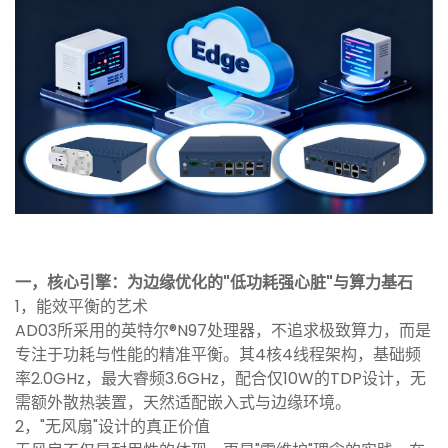
一，核心引擎：为边缘优化的"低功耗强心脏"与算力基石
1，能效平衡的艺术
AD03所采用的英特尔®N97处理器，不追求极致算力，而是
专注于功耗与性能的精准平衡。其4核4线程架构，基础频
率2.0GHz，最大睿频3.6GHz，配合仅10W的TDP设计，无
需额外散热装置，天然适配嵌入式与边缘环境。
2，"无风扇"设计的真正价值